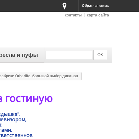
Обратная связь
...
контакты
карта сайта
ресла и пуфы
абрики Otherlife, большой выбор диванов
в гостиную
здышка".
левизором,
:
гами.
тветственное.