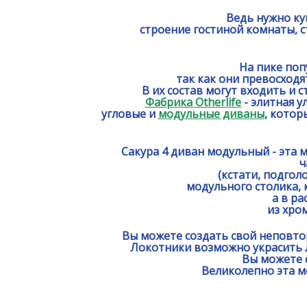
Ведь нужно ку
строение гостиной комнаты, с
На пике поп
так как они превосходя
В их состав могут входить и 
Фабрика Otherlife
- элитная у
угловые и
модульные диваны
, котор
Сакура 4 диван модульный - эта 
ч
(кстати, подгол
модульного столика, 
а в р
из хро
Вы можете создать свой неповто
Локотники возможно украсить 
Вы можете 
Великолепно эта мо