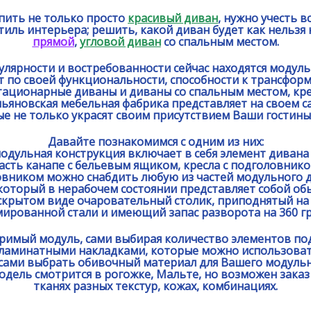
пить не только просто
красивый диван
, нужно учесть в
тиль интерьера; решить, какой диван будет как нельзя 
прямой
,
угловой диван
со спальным местом.
улярности и востребованности сейчас находятся модул
т по своей функциональности, способности к трансфор
стационарные диваны и диваны со спальным местом, кре
льяновская мебельная фабрика представляет на своем 
ые не только украсят своим присутствием Ваши гостины
Давайте познакомимся с одним из них:
модульная конструкция включает в себя элемент дивана
асть канапе с бельевым ящиком, кресла с подголовник
овником можно снабдить любую из частей модульного д
который в нерабочем состоянии представляет собой о
аскрытом виде очаровательный столик, приподнятый на
мированной стали и имеющий запас разворота на 360 гр
римый модуль, сами выбирая количество элементов под
ламинатными накладками, которые можно использовать
сами выбрать обивочный материал для Вашего модульн
дель смотрится в рогожке, Мальте, но возможен заказ 
тканях разных текстур, кожах, комбинациях.