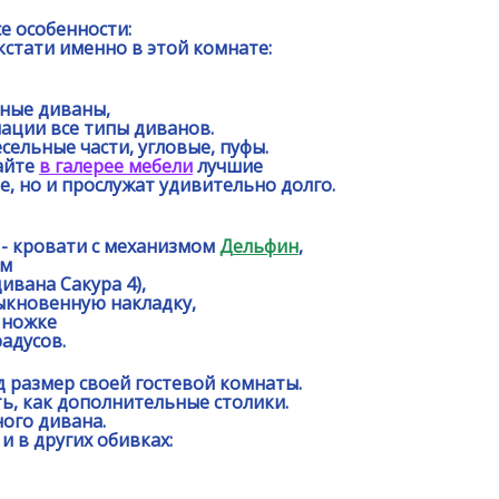
се особенности:
кстати именно в этой комнате:
ьные диваны,
мации все типы диванов.
сельные части, угловые, пуфы.
сайте
в галерее мебели
лучшие
е, но и прослужат удивительно долго.
 - кровати с механизмом
Дельфин
,
ом
ивана Сакура 4),
быкновенную накладку,
 ножке
адусов.
 размер своей гостевой комнаты.
, как дополнительные столики.
ого дивана.
и в других обивках: