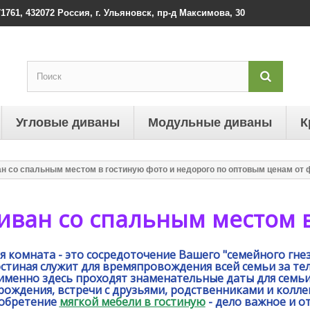
1761, 432072 Россия, г. Ульяновск, пр-д Максимова, 30
Угловые диваны
Модульные диваны
К
н со спальным местом в гостиную фото и недорого по оптовым ценам от ф
иван со спальным местом 
я комната - это сосредоточение Вашего "семейного гне
стиная служит для времяпровождения всей семьи за те
именно здесь проходят знаменательные даты для семьи
рождения, встречи с друзьями, родственниками и колле
обретение
мягкой мебели в гостиную
- дело важное и о