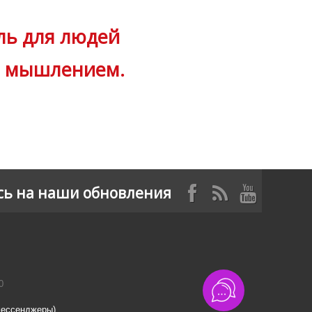
ль для людей
м мышлением.
ь на наши обновления
0
мессенджеры)