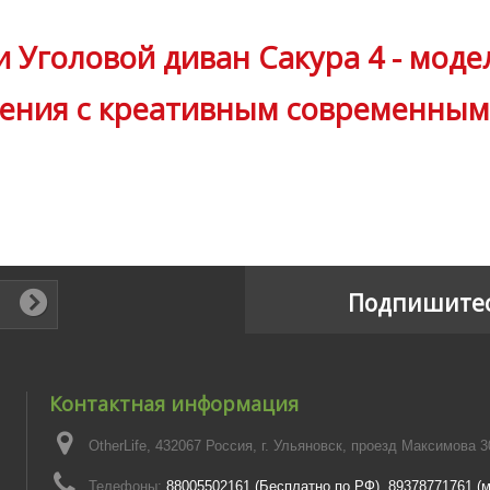
 Уголовой диван Сакура 4 - моде
ления с креативным современны
Подпишитес
Контактная информация
OtherLife, 432067 Россия, г. Ульяновск, проезд Максимова 3
Телефоны:
88005502161 (Бесплатно по РФ), 89378771761 (